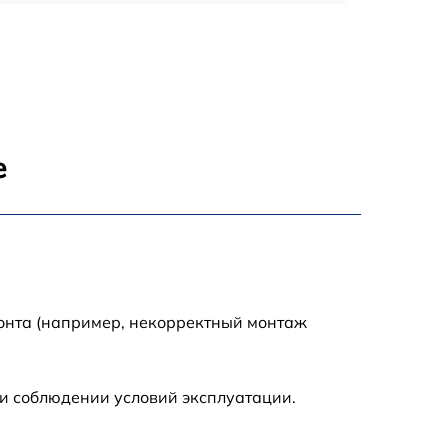
890 р
390 р
890 р
е
890 р
790 р
390 р
монта (например, некорректный монтаж
1290 р
и соблюдении условий эксплуатации.
2190 р