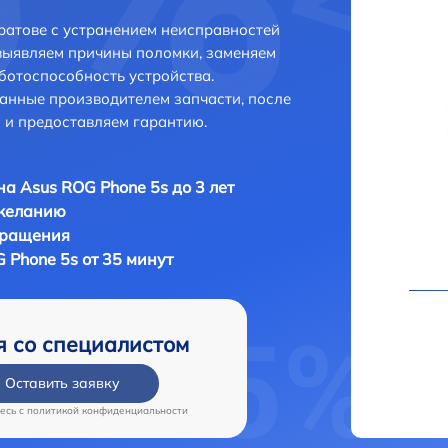
ратове с устранением неисправностей
выявляем причины поломки, заменяем
ботоспособность устройства.
анные производителем запчасти, после
 и предоставляем гарантию.
а Asus ROG Phone 5s до 3 лет
 желанию
бращения
 Phone 5s от 35 минут
я со специалистом
Оставить заявку
есь c
политикой конфиденциальности