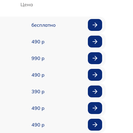
Цена
бесплатно
490 р
990 р
490 р
390 р
490 р
490 р