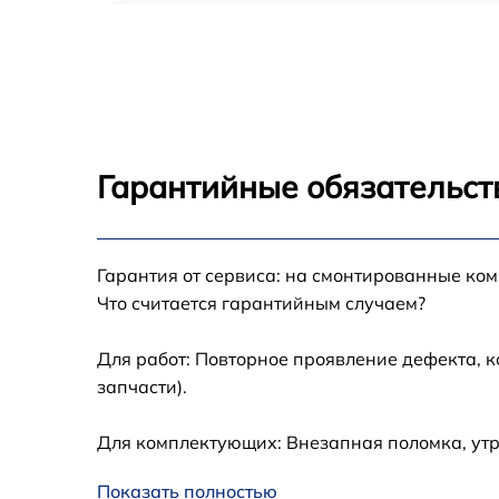
Замена вибромотора Asus ROG Phone 5s
Замена антенны Asus ROG Phone 5s
Замена датчика приближения Asus ROG
Phone 5s
Гарантийные обязательст
Обновление ПО Asus ROG Phone 5s
Гарантия от сервиса: на смонтированные ко
Замена экрана Asus ROG Phone 5s
Что считается гарантийным случаем?
Замена микрофона Asus ROG Phone 5s
Для работ: Повторное проявление дефекта, 
запчасти).
Защита гидрогелевой пленкой Asus ROG
Phone 5s
Для комплектующих: Внезапная поломка, утр
Замена микросхемы Asus ROG Phone 5s
Показать полностью