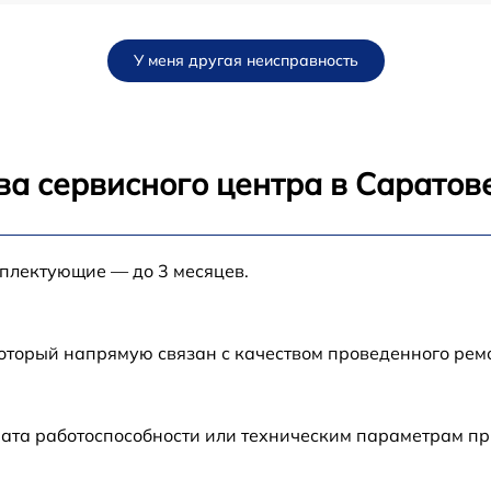
от 30 мин
У меня другая неисправность
от 25 мин
от 25 мин
ва сервисного центра в Саратов
от 30 мин
мплектующие — до 3 месяцев.
от 40 мин
от 15 мин
который напрямую связан с качеством проведенного ре
от 30 мин
ата работоспособности или техническим параметрам пр
от 45 мин