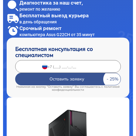
Диагностика за наш счет,
ремонт по желанию
Бесплатный выезд курьера
в день обращения
Срочный ремонт
компьютера Asus G22CH от 35 минут
Бесплатная консультация со
специалистом
Оставить заявку
Нажимая на кнопку "Оставить заявку" Вы соглашаетесь c
политикой
конфиденциальности