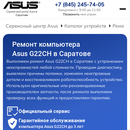
+7 (845) 245-74-05
Ежедневно с 9:00 до 21:00
Сервисный центр Asus
в
Позвонить
мне утром
Саратове
Сервисный центр Asus
Каталог устройств
Ремонт
Ремонт компьютера
Asus G22CH в Саратове
Выполняем ремонт Asus G22CH в Саратове с устранением
неисправностей любой сложности. Проводим диагностику,
выявляем причины поломки, заменяем неисправные
детали и восстанавливаем работоспособность устройства.
Используем оригинальные или рекомендованные
производителем запчасти, после ремонта выполняем
проверку всех функций и предоставляем гарантию.
Официальный сервис
Гарантийное обслуживание
компьютера Asus G22CH до 3 лет