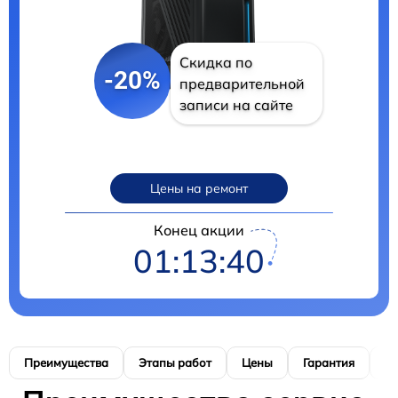
Скидка по
-20%
предварительной
записи на сайте
Цены на ремонт
Конец акции
01:13:39
Преимущества
Этапы работ
Цены
Гарантия
М