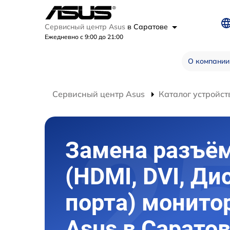
Сервисный центр Asus
в Саратове
Ежедневно с 9:00 до 21:00
О компании
Сервисный центр Asus
Каталог устройст
Замена разъё
(HDMI, DVI, Ди
порта) монито
Asus в Сарато