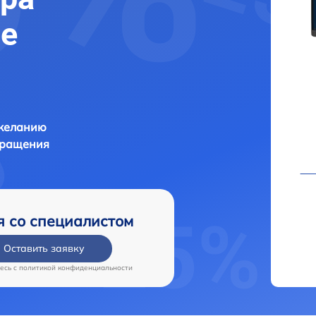
ве
 желанию
бращения
я со специалистом
Оставить заявку
есь c
политикой конфиденциальности